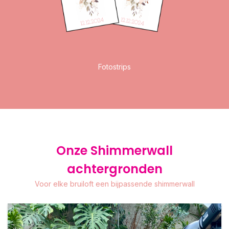
Fotostrips
Onze Shimmerwall
achtergronden
Voor elke bruiloft een bijpassende shimmerwall